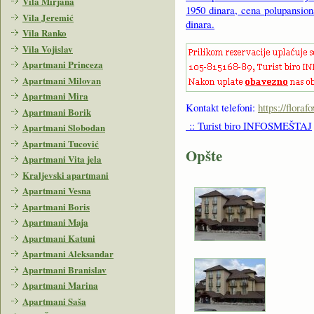
Vila Mirjana
1950 dinara, cena polupansion
Vila Jeremić
dinara.
Vila Ranko
Vila Vojislav
Apartmani Princeza
Apartmani Milovan
Apartmani Mira
Kontakt telefoni:
https://flora
Apartmani Borik
:: Turist biro INFOSMEŠTAJ
Apartmani Slobodan
Apartmani Tucović
Opšte
Apartmani Vita jela
Kraljevski apartmani
Apartmani Vesna
Apartmani Boris
Apartmani Maja
Apartmani Katuni
Apartmani Aleksandar
Apartmani Branislav
Apartmani Marina
Apartmani Saša