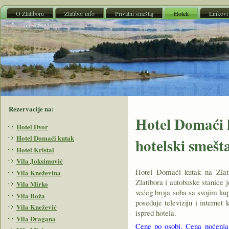
O Zlatiboru
Zlatibor info
Privatni smeštaj
Hoteli
Linkovi
Rezervacije na:
Hotel Domaći k
Hotel Dvor
Hotel Domaći kutak
hotelski smešt
Hotel Kristal
Vila Joksimović
Hotel Domaći kutak na Zlati
Vila Kneževina
Zlatibora i autobuske stanice 
Vila Mirko
većeg broja soba sa svojim kup
Vila Boža
poseduje televiziju i internet
Vila Knežević
ispred hotela.
Vila Dragana
Cene po osobi. Cena noćenja